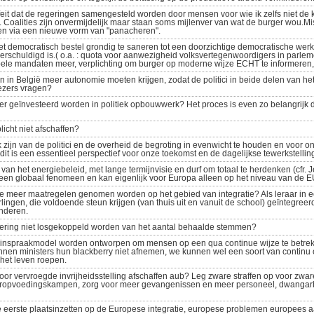
t feit dat de regeringen samengesteld worden door mensen voor wie ik zelfs niet d
. Coalities zijn onvermijdelijk maar staan soms mijlenver van wat de burger wou.M
len via een nieuwe vorm van "panacheren".
het democratisch bestel grondig te saneren tot een doorzichtige democratische werk
rschuldigd is.( o.a. : quota voor aanwezigheid volksvertegenwoordigers in parleme
bele mandaten meer, verplichting om burger op moderne wijze ECHT te informeren,.
 in België meer autonomie moeten krijgen, zodat de politici in beide delen van he
iezers vragen?
er geïnvesteerd worden in politiek opbouwwerk? Het proces is even zo belangrijk d
icht niet afschaffen?
k zijn van de politici en de overheid de begroting in evenwicht te houden en voor on
 dit is een essentieel perspectief voor onze toekomst en de dagelijkse tewerkstellin
 van het energiebeleid, met lange termijnvisie en durf om totaal te herdenken (cfr. J
s een globaal fenomeen en kan eigenlijk voor Europa alleen op het niveau van de 
e meer maatregelen genomen worden op het gebied van integratie? Als leraar in ee
erlingen, die voldoende steun krijgen (van thuis uit en vanuit de school) geïntegree
anderen.
ciering niet losgekoppeld worden van het aantal behaalde stemmen?
 inspraakmodel worden ontworpen om mensen op een qua continue wijze te betre
nnen ministers hun blackberry niet afnemen, we kunnen wel een soort van continu
 het leven roepen.
or vervroegde invrijheidsstelling afschaffen aub? Leg zware straffen op voor zwa
eropvoedingskampen, zorg voor meer gevangenissen en meer personeel, dwangarb
e eerste plaatsinzetten op de Europese integratie, europese problemen europees 