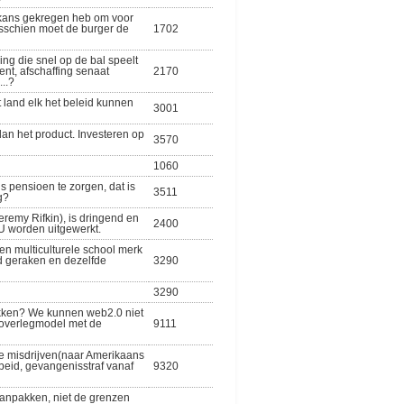
e kans gekregen heb om voor
isschien moet de burger de
1702
ing die snel op de bal speelt
nt, afschaffing senaat
2170
..?
t land elk het beleid kunnen
3001
an het product. Investeren op
3570
1060
s pensioen te zorgen, dat is
3511
g?
eremy Rifkin), is dringend en
2400
EU worden uitgewerkt.
n multiculturele school merk
rd geraken en dezelfde
3290
3290
kken? We kunnen web2.0 niet
 overlegmodel met de
9111
re misdrijven(naar Amerikaans
eid, gevangenisstraf vanaf
9320
aanpakken, niet de grenzen