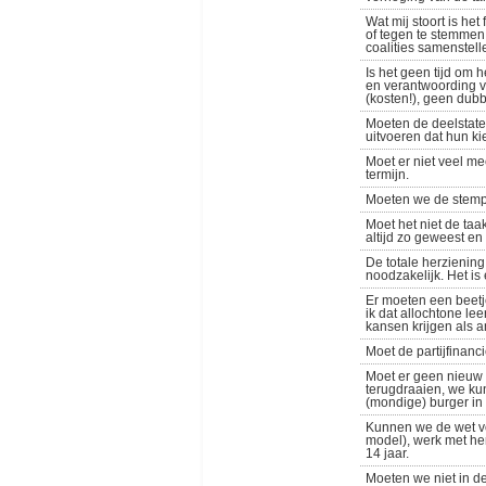
Wat mij stoort is he
of tegen te stemmen
coalities samenstel
Is het geen tijd om 
en verantwoording ve
(kosten!), geen dub
Moeten de deelstaten
uitvoeren dat hun k
Moet er niet veel me
termijn.
Moeten we de stempl
Moet het niet de taa
altijd zo geweest en
De totale herziening
noodzakelijk. Het i
Er moeten een beetj
ik dat allochtone le
kansen krijgen als 
Moet de partijfinan
Moet er geen nieuw
terugdraaien, we ku
(mondige) burger in
Kunnen we de wet vo
model), werk met h
14 jaar.
Moeten we niet in d