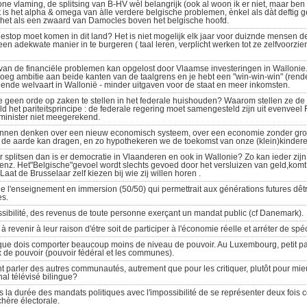
one vlaming, de splitsing van B-HV wèl belangrijk (ook al woon ik er niet, maar ben 
 is het alpha & omega van àlle verdere belgische problemen, ènkel als dàt deftig ges
t het als een zwaard van Damocles boven het belgische hoofd.
estop moet komen in dit land? Het is niet mogelijk elk jaar voor duiznde mensen d
en adekwate manier in te burgeren ( taal leren, verplicht werken tot ze zelfvoorz
 van de financiële problemen kan opgelost door Vlaamse investeringen in Wallonie
noeg ambitie aan beide kanten van de taalgrens en je hebt een "win-win-win" (re
iende welvaart in Wallonië - minder uitgaven voor de staat en meer inkomsten.
geen orde op zaken te stellen in het federale huishouden? Waarom stellen ze de
d het pariteitsprincipe : de federale regering moet samengesteld zijn uit evenveel
 minister niet meegerekend.
innen denken over een nieuw economisch systeem, over een economie zonder groe
de aarde kan dragen, en zo hypothekeren we de toekomst van onze (klein)kindere
r splitsen dan is er democratie in Vlaanderen en ook in Wallonie? Zo kan ieder zi
 enz. Het"Belgische"gevoel wordt slechts gevoed door het versluizen van geld,komt 
. Laat de Brusselaar zelf kiezen bij wie zij willen horen .
l'enseignement en immersion (50/50) qui permettrait aux générations futures dêtre
es.
sibilité, des revenus de toute personne exerçant un mandat public (cf Danemark).
 revenir à leur raison d'étre soit de participer à l'économie réelle et arréter de spéc
ique dois comporter beaucoup moins de niveau de pouvoir. Au Luxembourg, petit pay
 de pouvoir (pouvoir fédéral et les communes).
t parler des autres communautés, autrement que pour les critiquer, plutôt pour mi
nal télévisé bilingue?
s la durée des mandats politiques avec l'impossibilité de se représenter deux fois c
chère électorale.