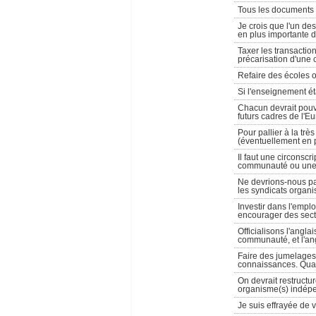
Tous les documents a
Je crois que l'un de
en plus importante 
Taxer les transaction
précarisation d'une
Refaire des écoles o
Si l'enseignement éta
Chacun devrait pouvo
futurs cadres de l'E
Pour pallier à la trè
(éventuellement en pa
Il faut une circonsc
communauté ou une 
Ne devrions-nous pas
les syndicats organi
Investir dans l'emplo
encourager des sect
Officialisons l'ang
communauté, et l'ang
Faire des jumelages
connaissances. Quan
On devrait restructur
organisme(s) indép
Je suis effrayée de v