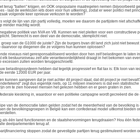
niet terug "ballen" krijgen, en OOK onpopulaire maatregelen nemen (bijvoorbeeld 
s - laat de werklozen iets doen voor hun uitkering), zodat er weer politici met princi
dzaak volgende keer opnieuw verkozen te worden?
s volgt de lijn van zijn partij volledig, moeten we daarom de partijstem niet afschaf
top minder machtig wordt.
 negatieve politiek van NVA en VB. Kunnen we niet pleiten voor een constructieve po
plicht. Stemrecht is een deel van de democratie, stemplicht niet.
 groep van de G1000 de juiste? Zijn de burgers bvan dit land zich juist niet bewu
 daarvoor op diegenen die ze volgens hun kunnen oplossen?
ende niveaus niet geresponsabiliseerd worden door hen zelf belastingen te laten i
elk bestuursniveau zelf alle verantwoordelijkheid draagt in het bekomen van event
e excessen zullen worden teruggeschroefd.
 belastingssysteem hebben dat tegelijk progressief en flat tax is: Elk loon van i
 de eerste 12000 EUR per jaar.
n kunnen aangeven dat je niet achter dit project staat, dat dit project je niet beval
ertekend" zegt dus eigenlijk niets, op 11 miljoen inwoners is dat een statistische
zijn om te zien hoeveel mensen het gelezen hebben en er geen graten in zien.
ederale kieskring in, waardoor er een politieke campagne wordt gecreëerd die de
ipe van de democratie laten gelden zodat het de meerderheid van de bevolking is d
ussen de bevolkingsgroepen in België kan een confederaal model uitkomst bieden o
erstellen.
g als één land functioneren en de staatshervormingen terugdraaien? Hou één feder
alle deelparlementen terug af.
rijfinanciering stoppen zodat de gevestigde partijen terug gestimuleerd worden o