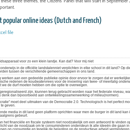
m these three themes, the Citizens’ Panel that will start in September
portant.
 popular online ideas (Dutch and French)
el file
dsapparaat voor zo een klein landje. Kan dat? Voor mij niet
nderwijs in de officiële landstalenniet verplichten in elke school in dit land? Op di
den tussen de verschillende gemeenschappen in ons land.
g werken aan een gedeelde publieke opinie door ervoor te zorgen dat er werkelijke
rische redenen de koudwatervrees voor de invoering van twee- of meertalig onderwi
dat we de durf moeten hebben om die optie te overwegen.
eregionaliseerd zijn, kiunnen terug gebracht worden naar het federale niveau, waa
k denk dan bijvoorbeeld aan ontwikkelingssamenwerking of milieu(normen).
ratie" moet deel uitmaken van de Democratie 2.0. Technologisch is het perfect mog
 te geven.
ende media in dit land geen platform oprichten waar men de burger in dit land kan
taalgrens gebeurt.
n het financiële en fiscale systeem niet noodzakelijk om een antwoord te vinden 
t licht van de noodzaak om te consuminderen ondersteun ik alle ideeën die gaan in
ksen op consumptie en tegelijk de belasting op de productieve arbeid verminderen