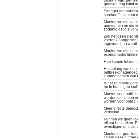
(straat? wijk?gemeen
goedkeuring komt ove
Strenger aanpakken 
spreken:"niet meer d
Moeten we niet aant
gemeenten en die ve
zodanig dat die vol
Zou het geen slechte
voeren? Aangezien he
ingevoerd, en wordt
Moeten we niet eerst 
economische links-re
Hoe komen tot een
Het belang van een 
ontbreekt nagenoeg 
kunnen nemen van hu
Is het zo moeilijk o
en in hun eigen taal
Moeten voor politici
worden dient men ee
worden voor politici
Meer directe democr
verkleind.
Kunnen we geen loka
elkaar bespreken. E
overstijgen en dus 
Moeten burgers leren
Of zijn deze dingen