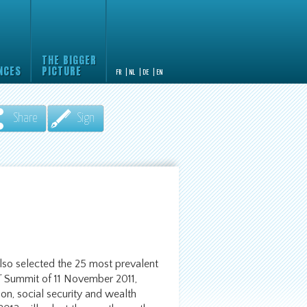
THE BIGGER
NCES
PICTURE
FR
|
NL
|
DE
|
EN
Share
Sign
lso selected the 25 most prevalent
s’ Summit of 11 November 2011,
ion, social security and wealth