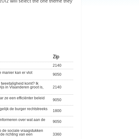
 2012 will select the one theme they
Zip
2140
e manier kan er vlot
9050
 tweetaligheid komt? Ik
js in Vlaanderen groot is,
2140
r ze een efficiënter beleid
9050
elijk de burger rechtstreeks
1800
 informeren over wat aan de
9050
op de sociale vraagstukken
 de richting van een
3360
.