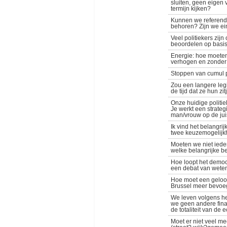
sluiten, geen eigen 
termijn kijken?
Kunnen we referenda 
behoren? Zijn we ei
Veel politiekers zi
beoordelen op basi
Energie: hoe moeten
verhogen en zonder 
Stoppen van cumul p
Zou een langere leg
de tijd dat ze hun zi
Onze huidige politiek
Je werkt een strateg
man/vrouw op de juis
Ik vind het belangri
twee keuzemogelijkh
Moeten we niet iedere
welke belangrijke b
Hoe loopt het democr
een debat van weten
Hoe moet een geloof
Brussel meer bevoeg
We leven volgens het
we geen andere fina
de totaliteit van de
Moet er niet veel m