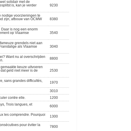
wel solidair met de
plitst is, kan je verder
9230
e nodige voorzieningen te
iend zijn, afbouw van OCMW
8380
. Daar is nog een enorm
ndement op Vlaamse
3540
 fameuze grendels niet aan
 Franstalige als Vlaamse
3040
i? Want nu al overschrijden
8800
n.
jn gemaakte keuze uitvoeren
dat geld niet meer is de
2530
, sans grandes difficultés,
1970
3010
uler contre elle.
1200
s, Trois langues, et
6000
eux les comprendre. Pourquoi
1300
onsécutives pour éviter la
7800