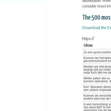
distribution. Fro
consider most im
The 500 most
Download the Exc
https://
Ideas
Zo een groot overhei
Kunnen we het taleno
gecommuniceerd wor
Moeten we niet teru
begrijp dat om histo
maar toch lijkt me 
Welke zaken die nu g
kunnen opleveren. I
Een "directere democ
een zekere inspraak
Kunnen de verschill
andere kant van de 
Is een hervorming va
van deze tijd? In he
verhoging van de ta