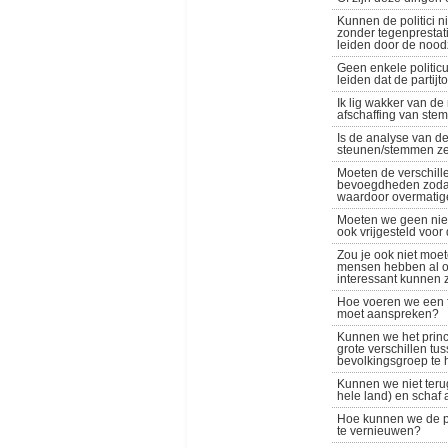
Kunnen de politici 
zonder tegenprestatie
leiden door de noo
Geen enkele politicu
leiden dat de partij
Ik lig wakker van de
afschaffing van stem
Is de analyse van de
steunen/stemmen ze
Moeten de verschill
bevoegdheden zodat 
waardoor overmatig
Moeten we geen nieuw
ook vrijgesteld voor
Zou je ook niet moete
mensen hebben al ond
interessant kunnen 
Hoe voeren we een f
moet aanspreken?
Kunnen we het princ
grote verschillen t
bevolkingsgroep te h
Kunnen we niet teru
hele land) en schaf 
Hoe kunnen we de pa
te vernieuwen?