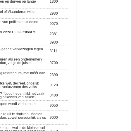
even en durven op lange
1800
el of Vlaanderen willen
2930
 van politiekers moeten
9070
 onze CO2-uitstoot te
2381
8930
olgende verkiezingen tegen
3111
besturen als een ondernemer?
an, zet je de juiste
9700
stig referendum, met méér dan
2390
ke wet, decreet, of gelijk
9120
e verkozenen des volks.
 Tot op heden lijkt het vaak
8400
g of kennis van zaken?
ppen wordt verlaten en
9050
r zo uit te drukken. Moeten
ag, zowel persoonlijk als op
9000
o.a.: wat is de kleinste cel