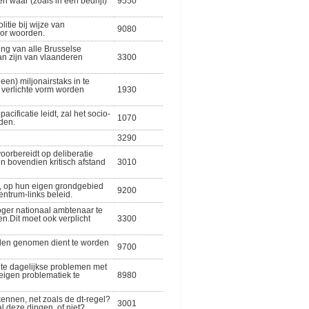
n waar (zoals in een bedrijf)
9550
tie bij wijze van
9080
oor woorden.
ing van alle Brusselse
an zijn van vlaanderen
3300
en) miljonairstaks in te
n verlichte vorm worden
1930
cificatie leidt, zal het socio-
1070
nden.
3290
oorbereidt op deliberatie
n bovendien kritisch afstand
3010
en, op hun eigen grondgebied
9200
entrum-links beleid.
hoger nationaal ambtenaar te
n.Dit moet ook verplicht
3300
rden genomen dient te worden
9700
te dagelijkse problemen met
eigen problematiek te
8980
kennen, net zoals de dt-regel?
3001
 deze dingen, of niet?