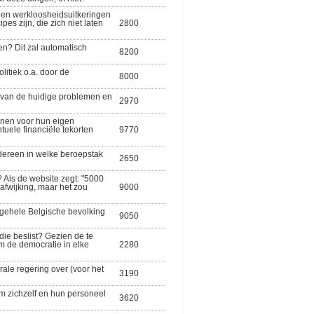
geen werkloosheidsuitkeringen
pes zijn, die zich niet laten
2800
fen? Dit zal automatisch
8200
litiek o.a. door de
8000
st van de huidige problemen en
2970
nnen voor hun eigen
uele financiële tekorten
9770
edereen in welke beroepstak
2650
t? Als de website zegt: "5000
 afwijking, maar het zou
9000
 gehele Belgische bevolking
9050
ie beslist? Gezien de te
m de democratie in elke
2280
ale regering over (voor het
3190
m zichzelf en hun personeel
3620