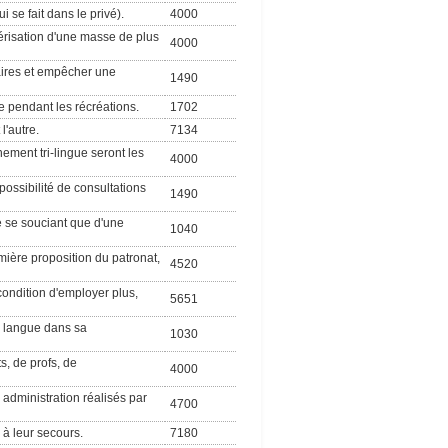
 se fait dans le privé).
4000
périsation d'une masse de plus
4000
laires et empêcher une
1490
e pendant les récréations.
1702
l'autre.
7134
ement tri-lingue seront les
4000
possibilité de consultations
1490
ne se souciant que d'une
1040
emière proposition du patronat,
4520
 condition d'employer plus,
5651
a langue dans sa
1030
, de profs, de
4000
s administration réalisés par
4700
 à leur secours.
7180