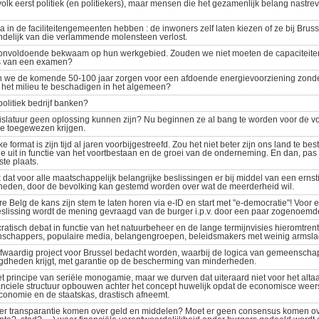
volk eerst politiek (en politiekers), maar mensen die het gezamenlijk belang nastr
in de faciliteitengemeenten hebben : de inwoners zelf laten kiezen of ze bij Bruss
ndelijk van die verlammende molensteen verlost.
jn onvoldoende bekwaam op hun werkgebied. Zouden we niet moeten de capaciteiten
s van een examen?
 we de komende 50-100 jaar zorgen voor een afdoende energievoorziening zonder
het milieu te beschadigen in het algemeen?
olitiek bedrijf banken?
islatuur geen oplossing kunnen zijn? Nu beginnen ze al bang te worden voor de v
tje toegewezen krijgen.
e format is zijn tijd al jaren voorbijgestreefd. Zou het niet beter zijn ons land te 
ie uit in functie van het voortbestaan en de groei van de onderneming. En dan, pas d
te plaats.
jk dat voor alle maatschappelijk belangrijke beslissingen er bij middel van een ern
eden, door de bevolking kan gestemd worden over wat de meerderheid wil.
 Belg de kans zijn stem te laten horen via e-ID en start met "e-democratie"! Voor el
eslissing wordt de mening gevraagd van de burger i.p.v. door een paar zogenoemd
atisch debat in functie van het natuurbeheer en de lange termijnvisies hieromtrent?
schappers, populaire media, belangengroepen, beleidsmakers met weinig armsla
waardig project voor Brussel bedacht worden, waarbij de logica van gemeenscha
dheden krijgt, met garantie op de bescherming van minderheden.
 principe van seriële monogamie, maar we durven dat uiteraard niet voor het altaa
nciele structuur opbouwen achter het concept huwelijk opdat de economisce weersl
 economie en de staatskas, drastisch afneemt.
eer transparantie komen over geld en middelen? Moet er geen consensus komen over 