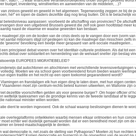
te?, stad?, ...) waar financiële verantwoordelijkheid onder burgers gedeeld wordt e
r budget, investering, winst/verlies en aanwenden van de middelen, ...)?
van zinloos geweld en geweld in het algemeen. Tegenwoordig zeggen ze bij de poli
oen, hé!" en lopen de daders dezelfde dag nog terug buiten. Dit is te belachelijk v
al beleidsniveau aanpassen: voorbeeld de afschaffing van provincies? De afschaff
rvangen door een uitgebreid Brussels gewest die zelf ook geen hoofdstad meer k
waardig naast de vlaamse en waalse gewesten kan bestaan.
 maatregel zijn om de kosten van de crisis deels op te vangen door een (vorm van e
t aantal miljonairs stijgt (of gestegen is) kan die maatregel dan misschien zelfs i
 de 'gewone' bevolking een beetje meer gespaard van anti-sociale maatregelen...
een principieel debat voeren over het identitair-culturele probleem. Als dat tot een pa
chts debat over solidariteit en herverdeling van de welvaart sneller zijn beslag vi
 fatsoenlijk EUROPEES MIGRATIEBELEID?
onderwijs dat autochtonen en allochtonen met verschillende levensovertuigingen v
volledig. Moeten we via school geen voorbereidend forum bieden waarin leerlinge
n eigen traditie en het recht op een open toekomst gegarandeerd wordt?
m Vlamingen en franstaligen elk hun eigen ding te laten doen, met hun eigen cent
? Vlaanderen moet zijn centrum-rechts beleid kunnen uitwerken, en Wallonie zijn c
 niet dezelfde voorschriften gelden als voor gewone burger? .Om hoger officier of 
n wettelijk taalexamen van de grondige kennis van de tweede landstaal af te legge
 die nationaal minister willen worden.
atie dient te worden ingevoerd. Ook de schaal waarop beslissingen dienen te wo
le overlegplatforms ontwikkelen waarbij mensen elkaar ontmoeten en hun concre
r moet echter wel duidelijk gemaakt worden dat er een bereidheid moet zijn om de 
ruimer en breed-maatschappelijk te denken.
 wat democratie is, net zoals de stelling van Pythagoras? Moeten zij hun rechten 
 ondergeschikt? Komen democratie en burgerzin in de opvoeding van de jeugd na al