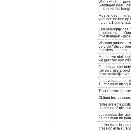
Wel ik vind, als gew
vlamingen daar), het
praten, zoniet hang
Moet er geen migrati
voorzien en hen op e
hulp na 1 jaar enz..).
Een belangrijk deel
groeipotentieel. Ge
investeringen - groe
Waarom proberen ze 
de orde? Bijvoorbeel
ministers, de eerste
Moeten we niet beg
we grenzen aan wat 
Zouden we niet bete
ivm imigratie,arbeid
liefde duidelijk over
Le développement de 
au minimum bilingu
Transparence, acces
Obliger les banques à
Notre systeme polit
seulement 2 niveaux
Les médias devraien
ne pas avoir un jour
Limiter dans le temp
pression et la suren