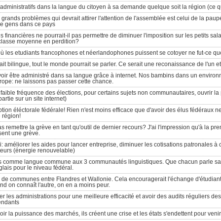
dministratifs dans la langue du citoyen à sa demande quelque soit la région (ce qui
s grands problèmes qui devrait attirer l'attention de l'assemblée est celui de la pau
de gens dans ce pays
s financières ne pourrait-il pas permettre de diminuer l'imposition sur les petits sa
 classe moyenne en perdition?
ù les etudiants francophones et néerlandophones puissent se cotoyer ne fut-ce qu
it bilingue, tout le monde pourrait se parler. Ce serait une reconaissance de l'un et 
ir être administré dans sa langue grâce à internet. Nos bambins dans un environn
urope: ne laissons pas passer cette chance.
s faible fréquence des élections, pour certains sujets non communautaires, ouvrir la 
rtie sur un site internet)
ription éléctorale fédérale! Rien n'est moins efficace que d'avoir des élus fédéraux 
région!
 remettre la grève en tant qu'outil de dernier recours? J'ai l'impression qu'à la pr
sent une grève.
i: améliorer les aides pour lancer entreprise, diminuer les cotisations patronales à
eurs (énergie renouvelable)
lais comme langue commune aux 3 communautés linguistiques. Que chacun parle s
lais pour le niveau fédéral.
 de communes entre Flandres et Wallonie. Cela encouragerait l'échange d'étudiants
d on connaît l'autre, on en a moins peur.
er les administrations pour une meilleure efficacité et avoir des audits réguliers de
endants
oir la puissance des marchés, ils créent une crise et les états s'endettent pour venir